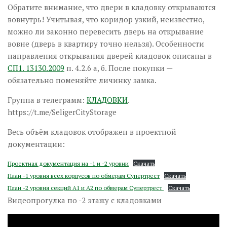
Обратите внимание, что двери в кладовку открываются
вовнутрь! Учитывая, что коридор узкий, неизвестно,
можно ли законно перевесить дверь на открывание
вовне (дверь в квартиру точно нельзя). Особенности
направления открывания дверей кладовок описаны в
СП1. 13130.2009
п. 4.2.6 а, б. После покупки —
обязательно поменяйте личинку замка.
Группа в телеграмм:
КЛАДОВКИ
.
https://t.me/SeligerCityStorage
Весь объём кладовок отображен в проектной
документации:
Проектная документация на -1 и -2 уровни
Скачать
План -1 уровня всех корпусов по обмерам Супертрест
Скачать
План -2 уровня секций А1 и А2 по обмерам Супертрест
Скачать
Видеопрогулка по -2 этажу с кладовками