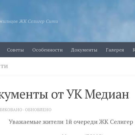
жильцов ЖК Селигер Сити
Советы
Особенности
Документы
Галерея
СТИ
кументы от УК Медиан
БЛИКОВАНО
· ОБНОВЛЕНО
Уважаемые жители 1й очереди ЖК Селигер 