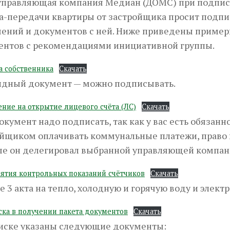
управляющая компания Медиан (ДОМС) при подпис
-передачи квартиры от застройщика просит подпи
ений и документов с ней. Ниже приведены пример
ентов с рекомендациями инициативной группы.
та собственника
Скачать
идный документ — можно подписывать.
ление на открытие лицевого счёта (ЛС)
Скачать
окумент надо подписать, так как у вас есть обязанн
ойщиком оплачивать коммунальные платежи, право
ые он делегировал выбранной управляющей компа
снятия контрольных показаний счётчиков
Скачать
е 3 акта на тепло, холодную и горячую воду и элект
иска в получении пакета документов
Скачать
писке указаны следующие документы: