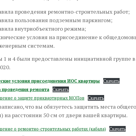
авила проведения ремонтно-строительных работ;
авила пользования подземным паркингом;
авила внутриобъектного режима;
хнические условия на присоединение к общедомо
женерным системам.
 1 и 4 были предоставлены инициативной группе в
2020.
еские условия присоединения ИОС квартиры
Скачать
а проведения ремонта
Скачать
ашение о защите приквартирных МОПов
Скачать
записано, что вы обязуетесь защитить места общег
 на расстоянии 50 см от двери вашей квартиры.
ашение о ремонтно-строительных работах (кабала)
Скачать