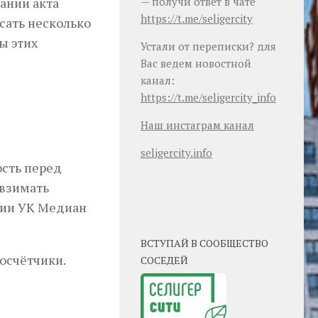
ании акта
— получи ответ в чате
https://t.me/seligercity
сать несколько
ы этих
Устали от переписки? для
Вас ведем новостной
канал:
https://t.me/seligercity_info
Наш инстаграм канал
seligercity.info
ость перед
 взимать
нии УК Медиан
ВСТУПАЙ В СООБЩЕСТВО
росчётчики.
СОСЕДЕЙ