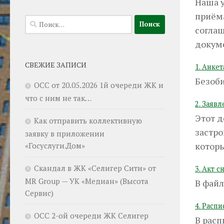
Наша 
приёма
Найти:
соглаш
докум
СВЕЖИЕ ЗАПИСИ
1. Анке
Безоб
ОСС от 20.05.2026 1й очереди ЖК и
что с ним не так…
2. Заяв
Этот д
Как отправить коллективную
застр
заявку в приложении
котор
«Госуслуги.Дом»
Скандал в ЖК «Селигер Сити» от
3. Акт 
MR Group — УК «Медиан» (Высота
В файл
Сервис)
4. Расп
ОСС 2-ой очереди ЖК Селигер
В рас