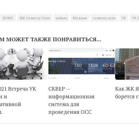
ДОМС
ЖК Селигер Сити
кабала
Медиан
селигер сити
УК
УК
М МОЖЕТ ТАКЖЕ ПОНРАВИТЬСЯ...
021 Встреча УК
СКВЕР —
Как ЖК Я
н и
информационная
борется с
ативной
система для
.
проведения ОСС