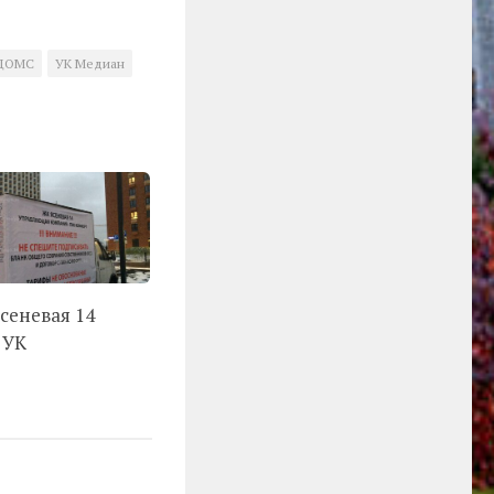
 ДОМС
УК Медиан
сеневая 14
 УК