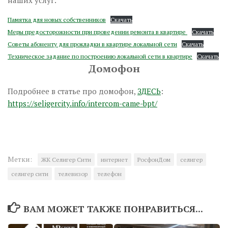
наших услуг.
Памятка для новых собственников
Скачать
Меры предосторожности при проведении ремонта в квартире
Скачать
Советы абоненту для прокладки в квартире локальной сети
Скачать
Техническое задание по построению локальной сети в квартире
Скачать
Домофон
Подробнее в статье про домофон,
ЗДЕСЬ
:
https://seligercity.info/intercom-came-bpt/
Метки:
ЖК Селигер Сити
интернет
РосфонДом
селигер
селигер сити
телевизор
телефон
ВАМ МОЖЕТ ТАКЖЕ ПОНРАВИТЬСЯ...